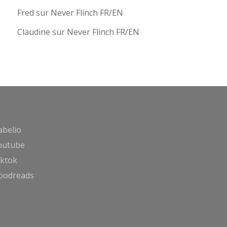
Fred
sur
Never Flinch FR/EN
Claudine
sur
Never Flinch FR/EN
abelio
outube
iktok
oodreads