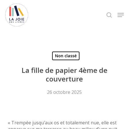
Skip
to
Men
search
main
content
Non classé
La fille de papier 4ème de
couverture
26 octobre 2025
« Trempée jusqu’aux os et totalement nue, elle est