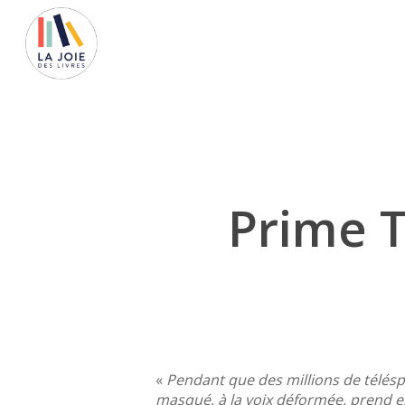
Skip
to
main
content
Prime 
Lancez la recherche avec ENTREE, ou ESC pour
«
Pendant que des millions de télésp
masqué, à la voix déformée, prend e