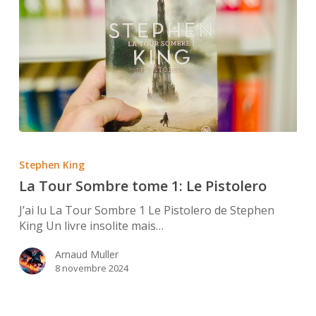
La
Tour
Stephen King
Sombre
La Tour Sombre tome 1: Le Pistolero
tome
1:
J’ai lu La Tour Sombre 1 Le Pistolero de Stephen
Le
King Un livre insolite mais…
Pistolero
Arnaud Muller
8 novembre 2024