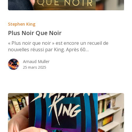
Plus
Noir
Stephen King
Que
Plus Noir Que Noir
Noir
« Plus noir que noir » est encore un recueil de
nouvelles réussi par King. Après 60…
Arnaud Muller
25 mars 2025