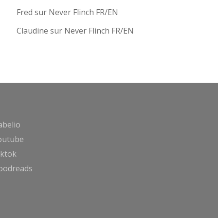
Fred
sur
Never Flinch FR/EN
Claudine
sur
Never Flinch FR/EN
abelio
outube
iktok
oodreads