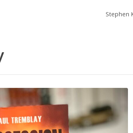
Stephen 
y
 fermer