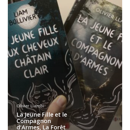
La
Forêt
aux
Eaux
Vivantes
Olivier Llambi
La Jeune Fille et le
Compagnon
d’Armes, La Forêt