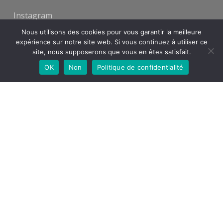
Instagram
Facebook
Nous utilisons des cookies pour vous garantir la meilleure
expérience sur notre site web. Si vous continuez à utiliser ce
Twitter
site, nous supposerons que vous en êtes satisfait.
OK
Non
Politique de confidentialité
Babelio
Youtube
Tiktok
Goodreads
© 2026 La joie des livres.
Mentions légales
-
Politique de