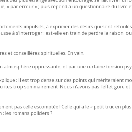
t des plus étrange avec son entourage, se fait livrer un o
, « par erreur » ; puis répond à un questionnaire du livre et 
rtements impulsifs, à exprimer des désirs qui sont refoulés 
sse à s’interroger : est-elle en train de perdre la raison, ou
s et conseillères spirituelles. En vain.
n atmosphère oppressante, et par une certaine tension psy
lique : Il est trop dense sur des points qui mériteraient mo
écrites trop sommairement. Nous n’avons pas l’effet gore et 
nement pas celle escomptée ! Celle qui a le « petit truc en plus 
 : les romans policiers ?