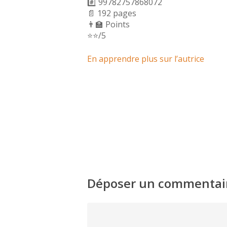
#️⃣ 99782757868072
📄 192 pages
👨‍🏫 Points
⭐️⭐️/5
En apprendre plus sur l’autrice
Déposer un commentai