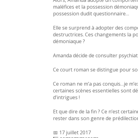
Alors, Amanda adopte un comportemen
maléfices et la possession démoniaque
possession dudit questionnaire…
Elle se surprend à adopter des compo
destructrices. Ces changements la pou
démoniaque ?
Amanda décide de consulter psychiatre
Ce court roman se distingue pour so
Ce roman ne m’a pas conquis…je m’exp
certaines scènes essentielles sont d
d’intrigues !
Et que dire de la fin ? Ce n’est certai
rester dans son genre de prédilection
📅 17 juillet 2017