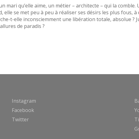
 mari qu’elle aime, un métier – architecte – qui la comble. 
, elle se met peu à peu à réaliser ses désirs les plus fous, à
rche-t-elle inconsciemment une libération totale, absolue ? 
allures de paradis ?
Instagram
B
Facebook
Y
Twitter
T
G