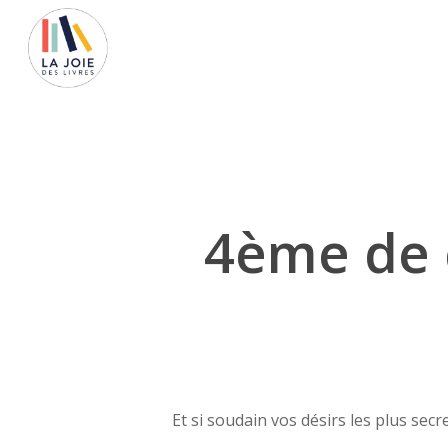
Skip
to
main
content
4ème de 
Lancez la recherche avec ENTREE, ou ESC pour
Et si soudain vos désirs les plus secre