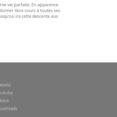
Une vie parfaite. En apparence.
 donner libre cours à toutes ses
Jusqu’où ira cette descente aux
abelio
outube
iktok
oodreads