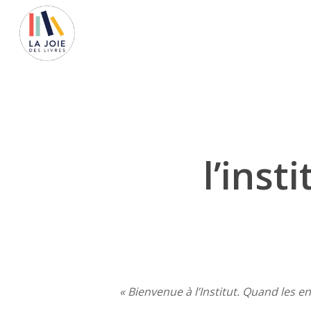
Skip
to
main
content
l’ins
Lancez la recherche avec ENTREE, ou ESC pour
« Bienvenue à l’Institut. Quand les en