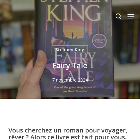
Skip
to
Men
search
main
content
Stephen King
Fairy Tale
7 novembre 2024
Vous cherchez un roman pour voyager,
rêver ? Alors ce livre est fait pour vous.