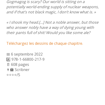
Gogmagog is scary? Our world is sitting on a
potentially world-ending supply of nuclear weapons,
and if that’s not black magic, I don’t know what is. »
« I shook my head.[…] Not a noble answer, but those
who answer nobly have a way of dying young with
their pants full of shit! Would you like some ale?
Téléchargez les dessins de chaque chapitre.
📅 6 septembre 2022
#️⃣
978-1-66800-217-9
📄 608 pages
👨‍🏫 Scribner
⭐️⭐️⭐️⭐️/5