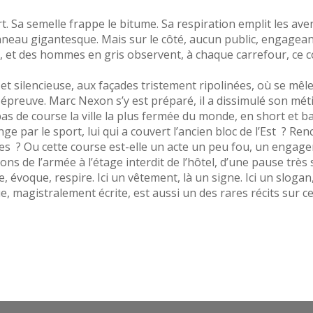
rt. Sa semelle frappe le bitume. Sa respiration emplit les ave
eau gigantesque. Mais sur le côté, aucun public, engageant
 et des hommes en gris observent, à chaque carrefour, ce cou
 et silencieuse, aux façades tristement ripolinées, où se mê
épreuve. Marc Nexon s’y est préparé, il a dissimulé son métier
s de course la ville la plus fermée du monde, en short et ba
ange par le sport, lui qui a couvert l’ancien bloc de l’Est ? Re
es ? Ou cette course est-elle un acte un peu fou, un engag
s de l’armée à l’étage interdit de l’hôtel, d’une pause très 
 évoque, respire. Ici un vêtement, là un signe. Ici un sloga
, magistralement écrite, est aussi un des rares récits sur ce 