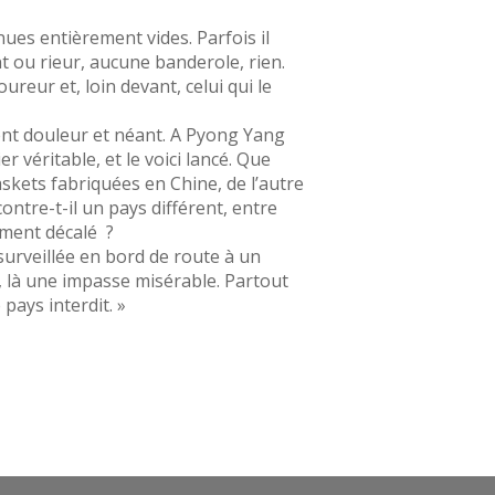
nues entièrement vides. Parfois il
 ou rieur, aucune banderole, rien.
reur et, loin devant, celui qui le
lent douleur et néant. A Pyong Yang
 véritable, et le voici lancé. Que
skets fabriquées en Chine, de l’autre
ncontre-t-il un pays différent, entre
ement décalé ?
surveillée en bord de route à un
n, là une impasse misérable. Partout
pays interdit. »